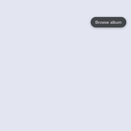
Browse album
Language
English
Nederlands
Français
Jouw
Help
Lees Meer