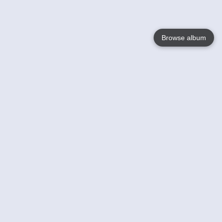
Browse album
Language
English
Nederlands
Français
Jouw
Help
Lees Meer