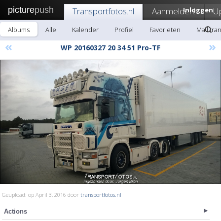
picture
push
Transportfotos.nl
Aanmelden!
Inloggen
U
Albums
Alle
Kalender
Profiel
Favorieten
Mail tra
«
»
WP 20160327 20 34 51 Pro-TF
Geupload: op April 3, 2016 door
transportfotos.nl
Actions