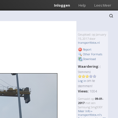
Inloggen
Help
Lees Meer
Geupload: op January
15, 2017 door
transportfotos.nl
Report
Other Formats
Download
Waardering:
(
Stemmers)
om te
Log in
stemmen!
Views:
1004
Gemaakt op
09-01-
2017
met een
Samsung Smg930f
Meer Info »
transportfotos.nl's