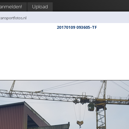
anmelden!
Upload
transportfotos.nl
20170109 093605-TF