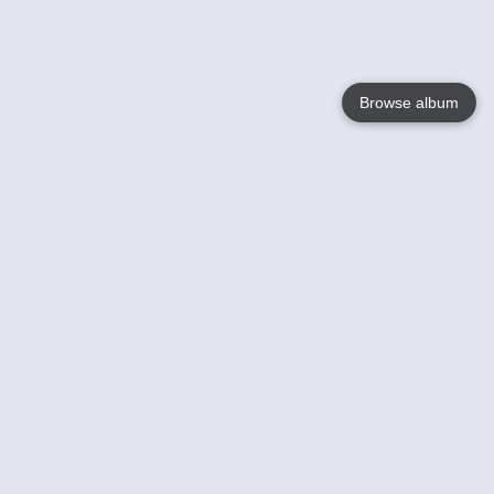
Browse album
Language
English
Nederlands
Français
Jouw
Help
Lees Meer