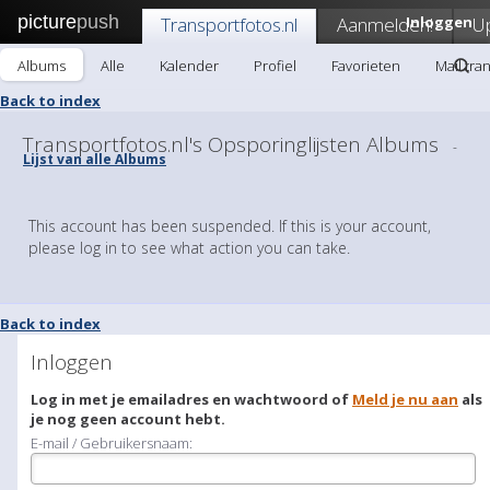
picture
push
Transportfotos.nl
Aanmelden!
Inloggen
U
Albums
Alle
Kalender
Profiel
Favorieten
Mail tra
Back to index
Transportfotos.nl's Opsporinglijsten Albums
-
Lijst van alle Albums
This account has been suspended. If this is your account,
please log in to see what action you can take.
Back to index
Inloggen
Log in met je emailadres en wachtwoord of
Meld je nu aan
als
je nog geen account hebt.
E-mail / Gebruikersnaam: