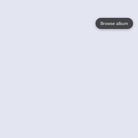
Browse album
Language
English
Nederlands
Français
Jouw
Help
Lees Meer