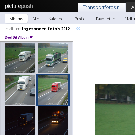
picture
push
A
Transportfotos.nl
Albums
Alle
Kalender
Profiel
Favorieten
Mail 
«
In album:
Ingezonden foto's 2012
Deel Dit Album