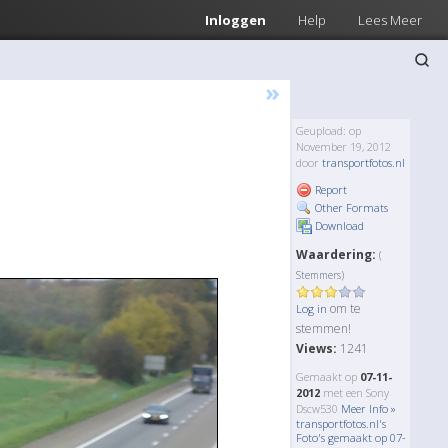
Inloggen
Help
Lees Meer
»
Geupload: op
November 19, 2012
door
transportfotos.nl
Report
Other Formats
Download
Waardering:
(
Stemmers)
om te
Log in
stemmen!
Views:
1241
Gemaakt op
07-11-
2012
met een Sony
Dscw530
Meer Info »
transportfotos.nl's
Foto's gemaakt op 07-