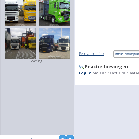
:
Permanent Link
loading...
Reactie toevoegen
Log in
om een reactie te plaats