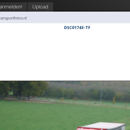
anmelden!
Upload
transportfotos.nl
DSC01743-TF