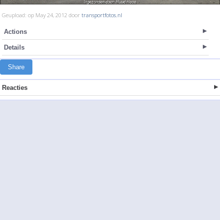
Geupload: op May 24, 2012 door
transportfotos.nl
Actions
Details
Share
Reacties