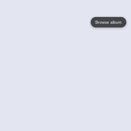
Browse album
Language
English
Nederlands
Français
Jouw
Help
Lees Meer