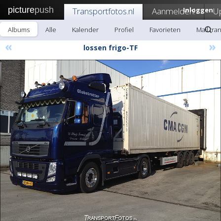
picture
push
Transportfotos.nl
Aanmelden!
Inloggen
U
Albums
Alle
Kalender
Profiel
Favorieten
Mail tra
«
»
lossen frigo-TF