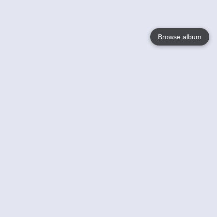
Browse album
Language
English
Nederlands
Français
Jouw
Help
Lees Meer