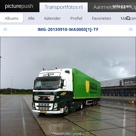
picture
push
Transportfotos.nl
Aanmelden!
Inloggen
U
Albums
Alle
Kalender
Profiel
Favorieten
Mail tra
«
»
IMG-20130910-WA0003[1]-TF