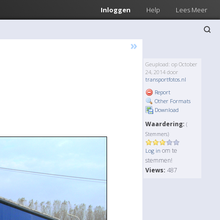
Inloggen
Help
Lees Meer
»
Geupload: op October
24, 2014 door
transportfotos.nl
Report
Other Formats
Download
Waardering:
(
Stemmers)
om te
Log in
stemmen!
Views:
487