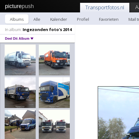
picture
push
A
Transportfotos.nl
Albums
Alle
Kalender
Profiel
Favorieten
Mail 
In album:
Ingezonden foto's 2014
Deel Dit Album