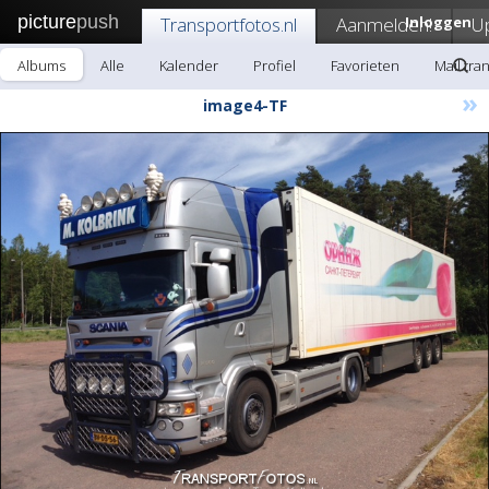
picture
push
Transportfotos.nl
Aanmelden!
Inloggen
U
Albums
Alle
Kalender
Profiel
Favorieten
Mail tra
»
image4-TF