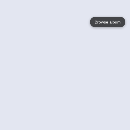
Browse album
Language
English
Nederlands
Français
Jouw
Help
Lees Meer