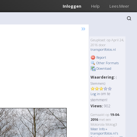
Inloggen
Help
Lees Meer
»
Geupload: op April 24,
2016 door
transportfotos.nl
Report
Other Formats
Download
Waardering:
(
Stemmers)
om te
Log in
stemmen!
Views:
902
Gemaakt op
19-04-
2016
met een
Motorola Motog3
Meer Info »
transportfotos.nl's