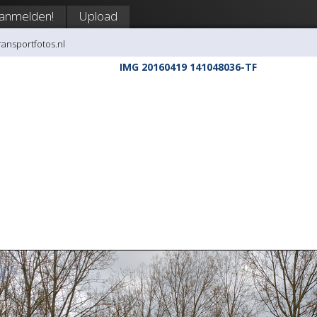
anmelden!
Upload
transportfotos.nl
IMG 20160419 141048036-TF