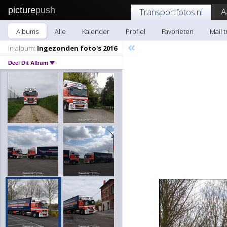
picture
push
A
Transportfotos.nl
Albums
Alle
Kalender
Profiel
Favorieten
Mail 
«
In album:
Ingezonden foto's 2016
Deel Dit Album