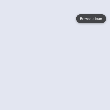
Browse album
Language
English
Nederlands
Français
Jouw
Help
Lees Meer