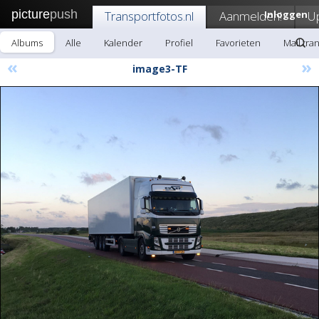
picture
push
Transportfotos.nl
Aanmelden!
Inloggen
U
Albums
Alle
Kalender
Profiel
Favorieten
Mail tra
«
»
image3-TF