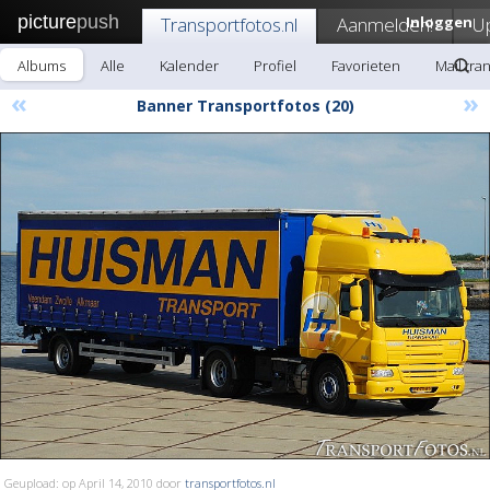
picture
push
Transportfotos.nl
Aanmelden!
Inloggen
U
Albums
Alle
Kalender
Profiel
Favorieten
Mail tra
«
»
Banner Transportfotos (20)
Geupload: op April 14, 2010 door
transportfotos.nl