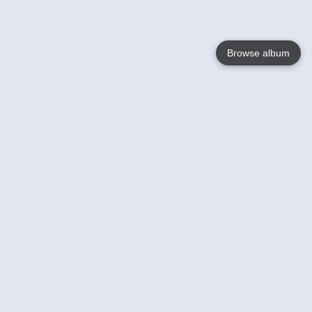
Browse album
Language
English
Nederlands
Français
Jouw
Help
Lees Meer