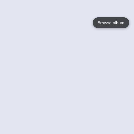
Browse album
Language
English
Nederlands
Français
Jouw
Help
Lees Meer