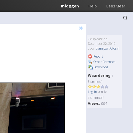
Inloggen
Help
Lees Meer
»
Geupload: op
December 22, 2019
door
transportfotos.nl
Report
Other Formats
Download
Waardering:
(
Stemmers)
om te
Log in
stemmen!
Views:
884