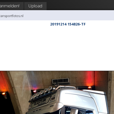
anmelden!
Upload
transportfotos.nl
20191214 154826-TF