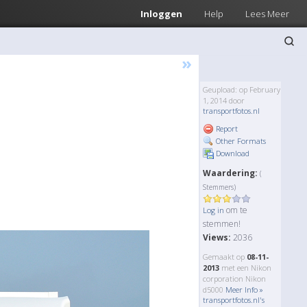
Inloggen
Help
Lees Meer
»
Geupload: op February
1, 2014 door
transportfotos.nl
Report
Other Formats
Download
Waardering:
(
Stemmers)
om te
Log in
stemmen!
Views:
2036
Gemaakt op
08-11-
2013
met een Nikon
corporation Nikon
d5000
Meer Info »
transportfotos.nl's