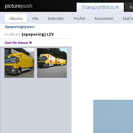
picture
push
A
Transportfotos.nl
Albums
Alle
Kalender
Profiel
Favorieten
Mail 
Opsporinglijsten
»
In album:
[opsporing] LZV
Deel Dit Album