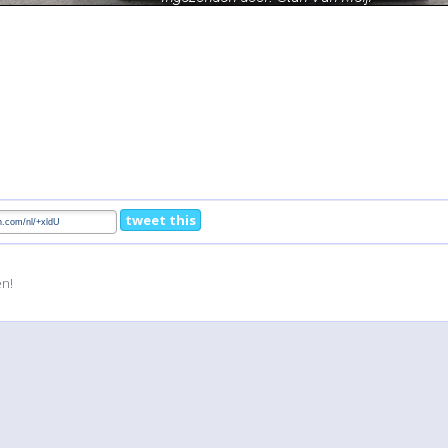
tweet this
en!