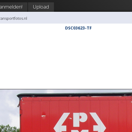
anmelden!
Upload
transportfotos.nl
DSC03623-TF