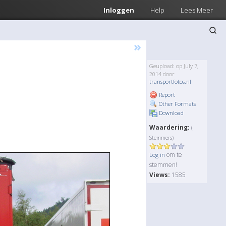
Inloggen
Help
Lees Meer
»
Geupload: op July 7,
2014 door
transportfotos.nl
Report
Other Formats
Download
Waardering:
(
Stemmers)
om te
Log in
stemmen!
Views:
1585