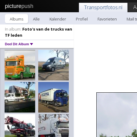
picture
push
A
Transportfotos.nl
Albums
Alle
Kalender
Profiel
Favorieten
Mail 
In album:
Foto's van de trucks van
TF leden
Deel Dit Album