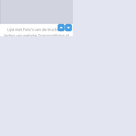
loading...
up
Lijst met Foto's van de trucks van
down
leden van website Transportfotos.nl
Diashow
Language
Jouw
English
Help
Nederlands
Lees Meer
Français
loading...