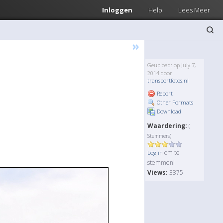
Inloggen
Help
Lees Meer
»
Geupload: op July 7,
2014 door
transportfotos.nl
Report
Other Formats
Download
Waardering:
(
Stemmers)
om te
Log in
stemmen!
Views:
3875