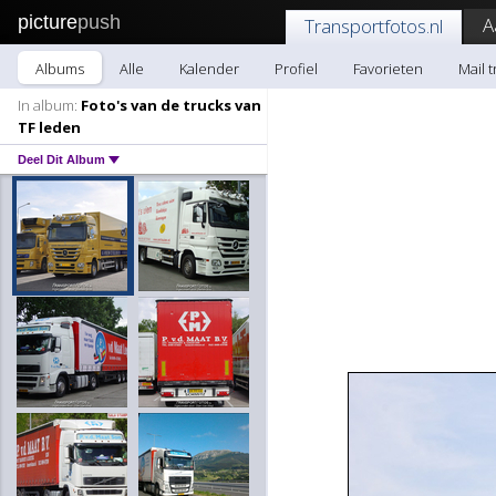
picture
push
A
Transportfotos.nl
Albums
Alle
Kalender
Profiel
Favorieten
Mail 
In album:
Foto's van de trucks van
TF leden
Deel Dit Album