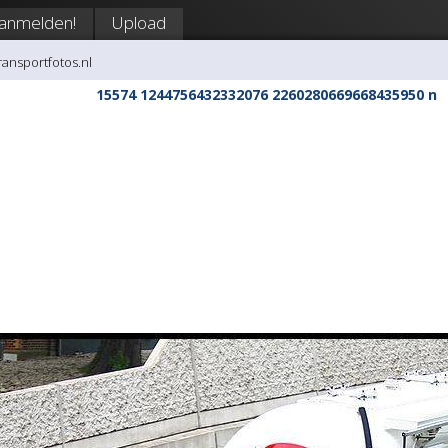
anmelden!
Upload
transportfotos.nl
15574 1244756432332076 2260280669668435950 n