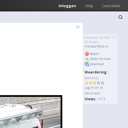
Inloggen
Help
Lees Meer
»
Geupload: op April 17,
2015 door
transportfotos.nl
Report
Other Formats
Download
Waardering:
(
Stemmers)
om te
Log in
stemmen!
Views:
1573