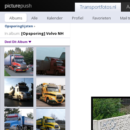
picture
push
A
Transportfotos.nl
Albums
Alle
Kalender
Profiel
Favorieten
Mail 
Opsporinglijsten
»
In album:
[Opsporing] Volvo NH
Deel Dit Album