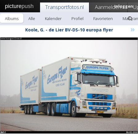
picture
push
Transportfotos.nl
Aanmelden!
Inloggen
U
Albums
Alle
Kalender
Profiel
Favorieten
Mail tra
»
Koole, G. - de Lier BV-DS-10 europa flyer