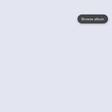
Browse album
Language
English
Nederlands
Français
Jouw
Help
Lees Meer