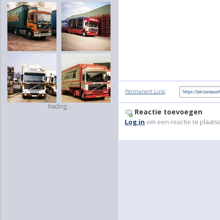
:
Permanent Link
loading...
Reactie toevoegen
Log in
om een reactie te plaats