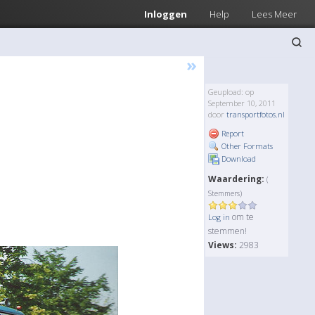
Inloggen
Help
Lees Meer
»
Geupload: op
September 10, 2011
door
transportfotos.nl
Report
Other Formats
Download
Waardering:
(
Stemmers)
om te
Log in
stemmen!
Views:
2983