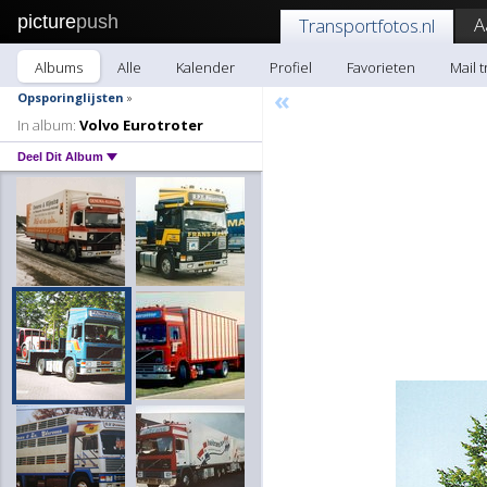
picture
push
A
Transportfotos.nl
Albums
Alle
Kalender
Profiel
Favorieten
Mail 
«
Opsporinglijsten
»
In album:
Volvo Eurotroter
Deel Dit Album