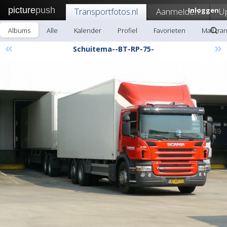
picture
push
Transportfotos.nl
Aanmelden!
Inloggen
U
Albums
Alle
Kalender
Profiel
Favorieten
Mail tra
«
»
Schuitema--BT-RP-75-