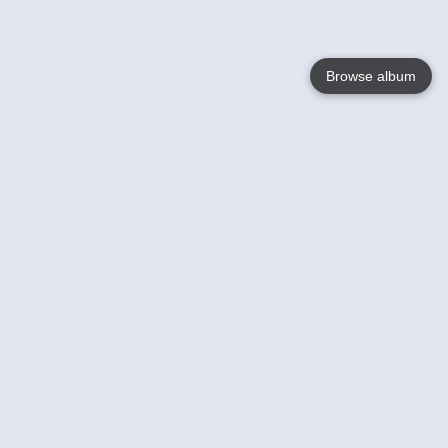
Browse album
Language
English
Nederlands
Français
Jouw
Help
Lees Meer