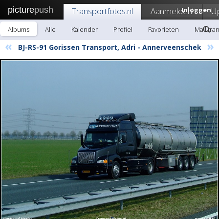
picture
push
Transportfotos.nl
Aanmelden!
Inloggen
U
Albums
Alle
Kalender
Profiel
Favorieten
Mail tra
«
»
BJ-RS-91 Gorissen Transport, Adri - Annerveenschek