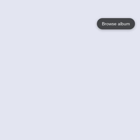
Browse album
Language
English
Nederlands
Français
Jouw
Help
Lees Meer