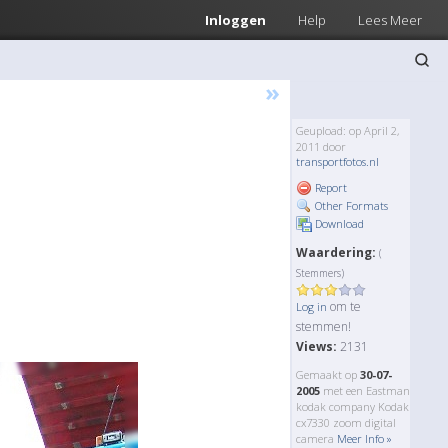
Inloggen
Help
Lees Meer
»
Geupload: op April 2,
2011 door
transportfotos.nl
Report
Other Formats
Download
Waardering:
(
Stemmers)
om te
Log in
stemmen!
Views:
2131
Gemaakt op
30-07-
2005
met een Eastman
kodak company Kodak
cx7330 zoom digital
camera
Meer Info »