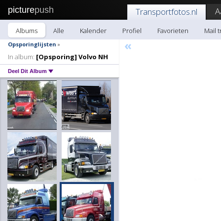
picture
push
A
Transportfotos.nl
Albums
Alle
Kalender
Profiel
Favorieten
Mail 
«
Opsporinglijsten
»
In album:
[Opsporing] Volvo NH
Deel Dit Album